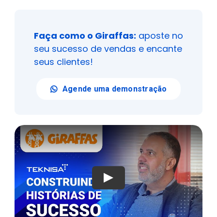
Faça como o Giraffas:
aposte no
seu sucesso de vendas e encante
seus clientes!
Agende uma demonstração
Play