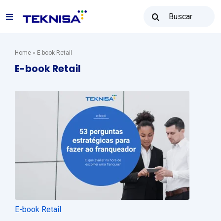
Ir
Buscar
para
Navegação
resultados
o
para:
alternada
conteúdo
Soluções
Home
»
E-book Retail
E-book Retail
Teknisa Revenda
Recursos
Vendas: (31) 2122-2300
Contato
E-book Retail