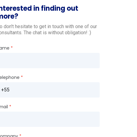
nterested in finding out
more?
o don't hesitate to get in touch with one of our
onsultants. The chat is without obligation! :)
ame
elephone
mail
ompany