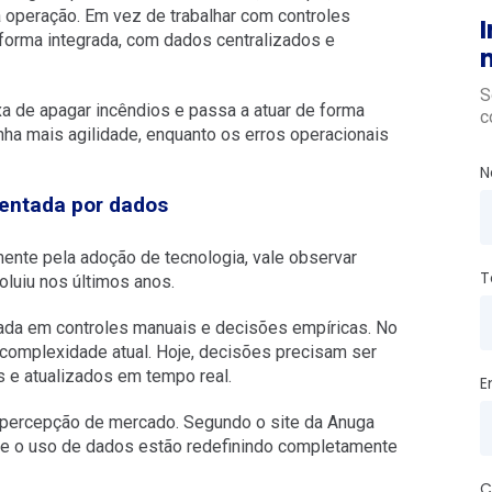
 operação. Em vez de trabalhar com controles
I
 forma integrada, com dados centralizados e
S
ixa de apagar incêndios e passa a atuar de forma
c
nha mais agilidade, enquanto os erros operacionais
N
ientada por dados
ente pela adoção de tecnologia, vale observar
T
luiu nos últimos anos.
ada em controles manuais e decisões empíricas. No
complexidade atual. Hoje, decisões precisam ser
e atualizados em tempo real.
E
 percepção de mercado. Segundo o site da Anuga
ão e o uso de dados estão redefinindo completamente
C