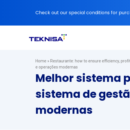
Ir
para
Check out our special conditions for purc
o
conteúdo
Home
»
Restaurante: how to ensure efficiency, prof
e operações modernas
Melhor sistema 
sistema de gestã
modernas