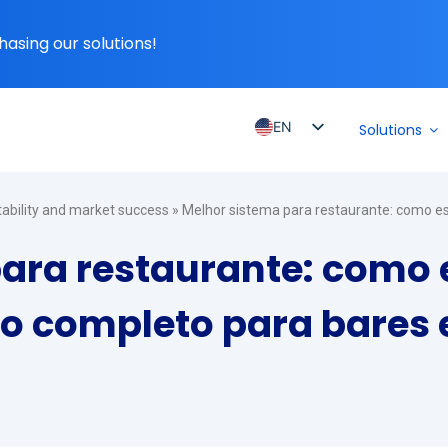
hasing our solutions!
EN
Solutions
PT_BR
ES
itability and market success
»
Melhor sistema para restaurante: como e
ES_MX
para restaurante: como
ES_CO
ES_PE
o completo para bares 
ES_CL