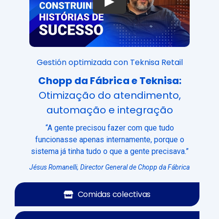
Play
Gestión optimizada con Teknisa Retail
Chopp da Fábrica e Teknisa:
Otimização do atendimento,
automação e integração
“A gente precisou fazer com que tudo
funcionasse apenas internamente, porque o
sistema já tinha tudo o que a gente precisava.”
Jésus Romanelli, Director General de Chopp da Fábrica
Comidas colectivas