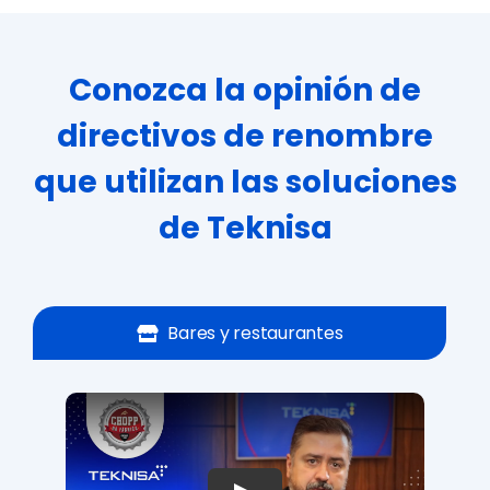
Conozca la opinión de
directivos de renombre
que utilizan las soluciones
de Teknisa
Bares y restaurantes