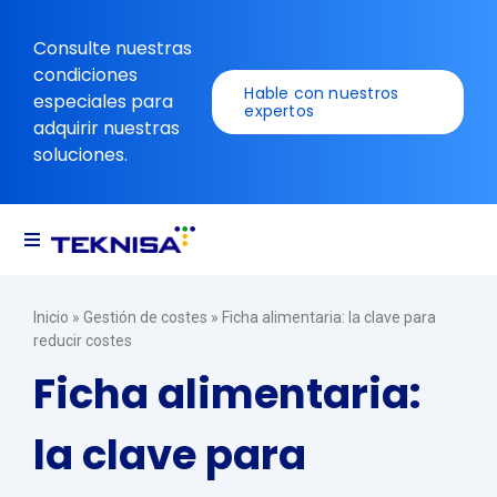
Ir
al
Consulte nuestras
contenido
condiciones
Hable con nuestros
especiales para
expertos
adquirir nuestras
soluciones.
Alternar
navegación
Soluciones
Inicio
»
Gestión de costes
»
Ficha alimentaria: la clave para
reducir costes
Recursos
Ficha alimentaria:
la clave para