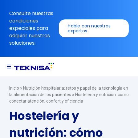
Ir
al
Consulte nuestras
contenido
condiciones
Hable con nuestros
especiales para
expertos
adquirir nuestras
soluciones.
Alternar
navegación
Soluciones
Inicio
»
Nutrición hospitalaria: retos y papel de la tecnología en
la alimentación de los pacientes
»
Hostelería y nutrición: cómo
conectar atención, confort y eficiencia
Recursos
Hostelería y
nutrición: cómo