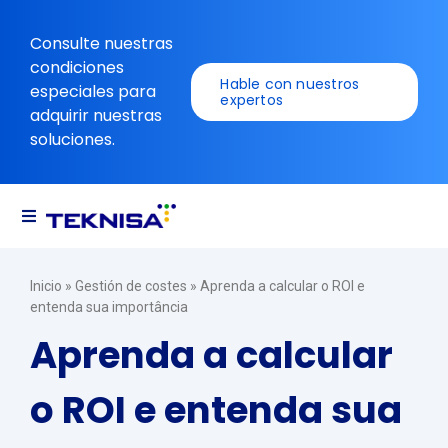
Ir
al
Consulte nuestras
contenido
condiciones
Hable con nuestros
especiales para
expertos
adquirir nuestras
soluciones.
Alternar
navegación
Soluciones
Inicio
»
Gestión de costes
»
Aprenda a calcular o ROI e
entenda sua importância
Recursos
Aprenda a calcular
o ROI e entenda sua