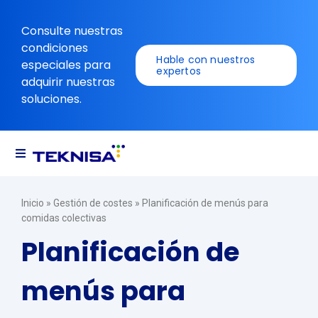
Ir
al
Consulte nuestras
contenido
condiciones
Hable con nuestros
especiales para
expertos
adquirir nuestras
soluciones.
Alternar
navegación
Soluciones
Inicio
»
Gestión de costes
»
Planificación de menús para
comidas colectivas
Recursos
Planificación de
menús para