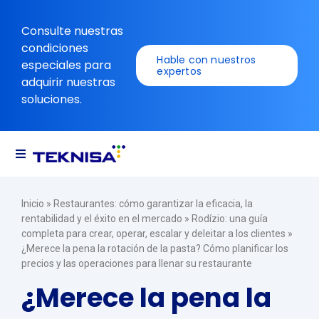
Ir
al
Consulte nuestras
contenido
condiciones
Hable con nuestros
especiales para
expertos
adquirir nuestras
soluciones.
Alternar
navegación
Soluciones
Inicio
»
Restaurantes: cómo garantizar la eficacia, la
rentabilidad y el éxito en el mercado
»
Rodízio: una guía
completa para crear, operar, escalar y deleitar a los clientes
»
Recursos
¿Merece la pena la rotación de la pasta? Cómo planificar los
precios y las operaciones para llenar su restaurante
¿Merece la pena la