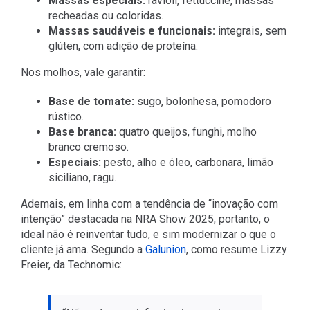
Massas especiais:
ravioli, fettuccine, massas
recheadas ou coloridas.
Massas saudáveis e funcionais:
integrais, sem
glúten, com adição de proteína.
Nos molhos, vale garantir:
Base de tomate:
sugo, bolonhesa, pomodoro
rústico.
Base branca:
quatro queijos, funghi, molho
branco cremoso.
Especiais:
pesto, alho e óleo, carbonara, limão
siciliano, ragu.
Ademais, em linha com a tendência de “inovação com
intenção” destacada na NRA Show 2025, portanto, o
ideal não é reinventar tudo, e sim modernizar o que o
cliente já ama. Segundo a
Galunion
, como resume Lizzy
Freier, da Technomic: