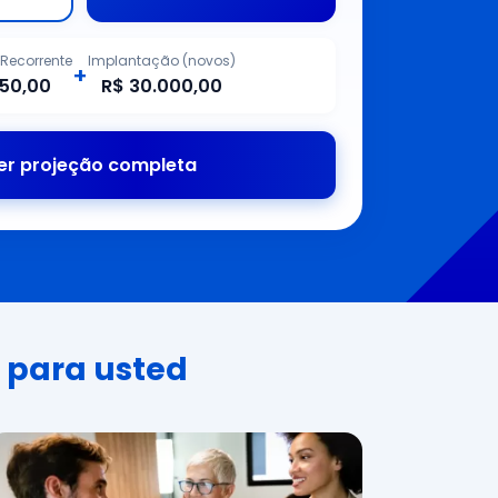
Recorrente
Implantação (novos)
+
750,00
R$ 30.000,00
er projeção completa
 para usted