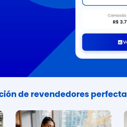
Comissão 
R$ 3.
V
ción de revendedores perfecta