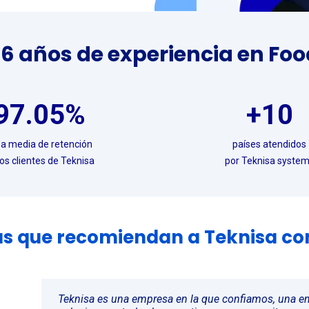
6 años de experiencia en Foo
97.05%
+10
sa media de retención
países atendidos
los clientes de Teknisa
por Teknisa syste
s que recomiendan a Teknisa co
Teknisa es una empresa en la que confiamos, una 
Para iniciar un nuevo proyecto profesional necesita
Con un software robusto, inteligente y versátil, c