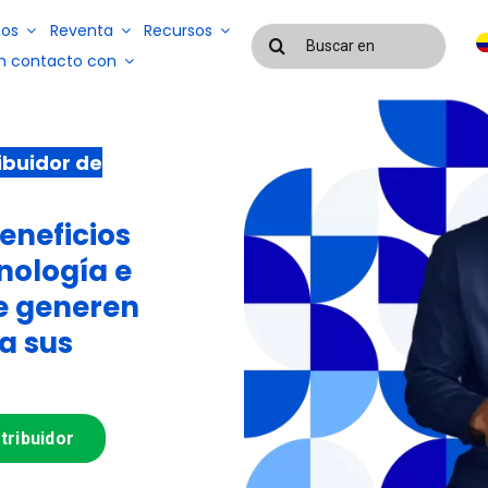
os
Reventa
Recursos
Buscar:
n contacto con
a
Blog
ibuidor de
Casos de éxito
Sistemas de
gestión de
Sistemas de
servicios y
gestión de
eneficios
mano de
EAD
nóminas y
obra
nología e
control de
subcontratados
asistencia
e generen
a sus
tribuidor