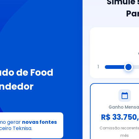
Simule
Pa
1
ado de Food
endedor
Ganho Mensa
R$ 33.750
omo gerar
novas fontes
eiro Teknisa.
Comissão recorrent
mês