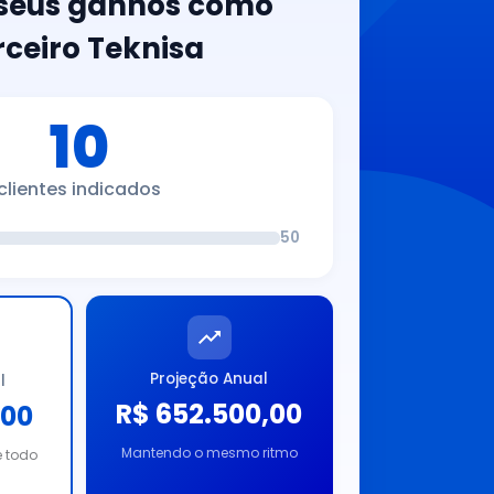
 seus ganhos como
rceiro Teknisa
10
clientes indicados
50
Projeção Anual
l
R$ 652.500,00
,00
Mantendo o mesmo ritmo
e todo