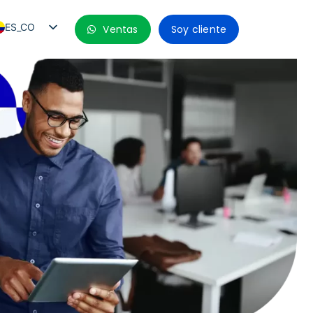
ES_CO
Ventas
Soy cliente
PT_BR
EN
ES
ES_MX
ES_PE
ES_CL