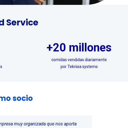
d Service
+20 millones
comidas vendidas diariamente
ms
por Teknisa systems
mo socio
empresa muy organizada que nos aporta
ba la ayuda de personas competentes,
omo socio/revendedor de Teknisa podemos