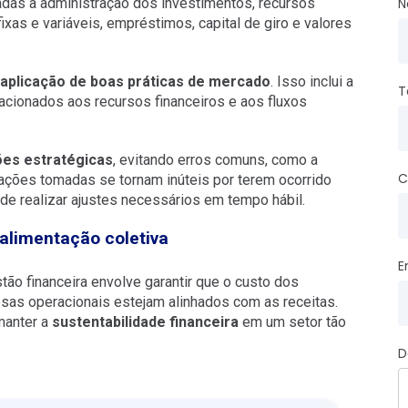
N
adas à administração dos investimentos, recursos
ixas e variáveis, empréstimos, capital de giro e valores
aplicação de boas práticas de mercado
. Isso inclui a
T
acionados aos recursos financeiros e aos fluxos
ões estratégicas
, evitando erros comuns, como a
C
 ações tomadas se tornam inúteis por terem ocorrido
e realizar ajustes necessários em tempo hábil.
 alimentação coletiva
E
tão financeira envolve garantir que o custo dos
esas operacionais estejam alinhados com as receitas.
manter a
sustentabilidade financeira
em um setor tão
D