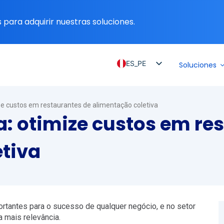
para adquirir nuestras soluciones.
ES_PE
Soluciones
PT_BR
EN
ze custos em restaurantes de alimentação coletiva
ES
a: otimize custos em re
ES_MX
tiva
ES_CO
ES_CL
ortantes para o sucesso de qualquer negócio, e no setor
a mais relevância.