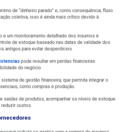
nimo de “dinheiro parado” e, como consequência, fluxo
tação coletiva, isso é ainda mais crítico devido à
do e um monitoramento detalhado dos insumos é
ontrole de estoque baseado nas datas de validade dos
is antigos para evitar desperdícios.
istencias
pode resultar em perdas financeiras
abilidade do negócio.
stema de gestão financeira, que permita integrar o
senciais, como compras e produção.
s e saídas de produtos, acompanhar os níveis de estoque
 reduzir custos.
ornecedores
conseguir reduzir os gastos com a compra de insumos,