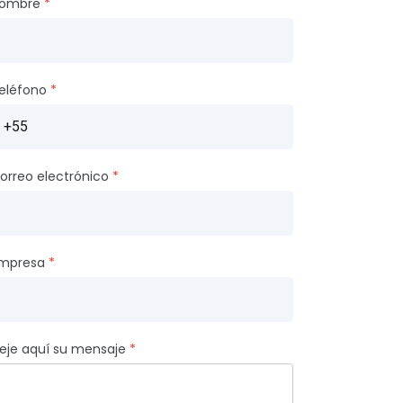
ombre
eléfono
orreo electrónico
mpresa
eje aquí su mensaje