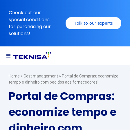
Ir
para
Check out our
o
special conditions
Talk to our experts
conteúdo
for purchasing our
solutions!
Toggle
Navigation
Solutions
Home
»
Cost management
»
Portal de Compras: economize
tempo e dinheiro com pedidos aos fornecedores!
Resources
Portal de Compras:
economize tempo e
dinheiro com