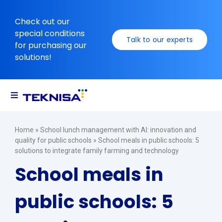
Ir
para
Check out our
o
special conditions
Talk to our experts
conteúdo
for purchasing our
solutions!
Toggle
Navigation
Solutions
Home
»
School lunch management with AI: innovation and
quality for public schools
»
School meals in public schools: 5
solutions to integrate family farming and technology
Resources
School meals in
public schools: 5