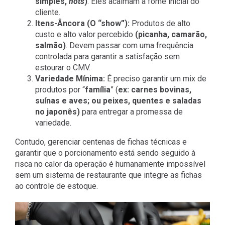
simples,
hots
)
. Eles acalmam a fome inicial do
cliente.
Itens-Âncora (O “show”):
Produtos de alto
custo e alto valor percebido
(picanha, camarão,
salmão)
. Devem passar com uma frequência
controlada para garantir a satisfação sem
estourar o CMV.
Variedade Mínima:
É preciso garantir um mix de
produtos por “
família
” (
ex: carnes bovinas,
suínas e aves; ou peixes, quentes e saladas
no japonês)
para entregar a promessa de
variedade.
Contudo, gerenciar centenas de fichas técnicas e
garantir que o porcionamento está sendo seguido à
risca no calor da operação é humanamente impossível
sem um
sistema de restaurante
que integre as fichas
ao controle de estoque.