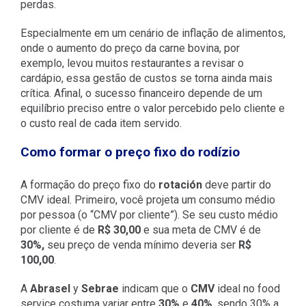
perdas.
Especialmente em um cenário de inflação de alimentos,
onde o aumento do preço da carne bovina, por
exemplo, levou muitos restaurantes a revisar o
cardápio, essa gestão de custos se torna ainda mais
crítica. Afinal, o sucesso financeiro depende de um
equilíbrio preciso entre o valor percebido pelo cliente e
o custo real de cada item servido.
Como formar o preço fixo do rodízio
A formação do preço fixo do
rotación
deve partir do
CMV ideal. Primeiro, você projeta um consumo médio
por pessoa (o “CMV por cliente”). Se seu custo médio
por cliente é de
R$ 30,00
e sua meta de CMV é de
30%,
seu preço de venda mínimo deveria ser
R$
100,00
.
A
Abrasel
y
Sebrae
indicam que o
CMV
ideal no food
service costuma variar entre
30%
e
40%
, sendo 30% a