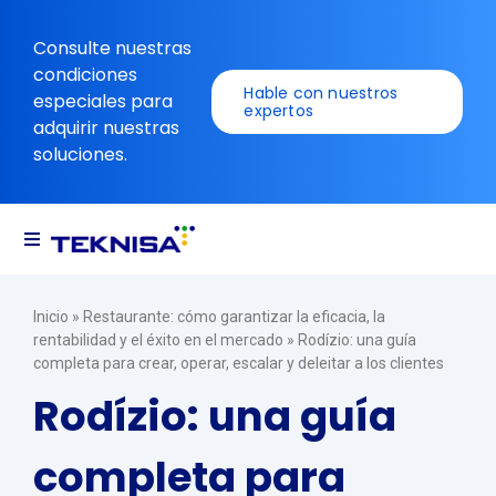
Ir
para
Consulte nuestras
o
condiciones
conteúdo
Hable con nuestros
especiales para
expertos
adquirir nuestras
soluciones.
Alternar
navegación
Soluciones
Inicio
»
Restaurante: cómo garantizar la eficacia, la
rentabilidad y el éxito en el mercado
»
Rodízio: una guía
completa para crear, operar, escalar y deleitar a los clientes
Recursos
Rodízio: una guía
completa para