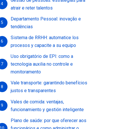
Gestão de pessoas: estratégias para
4
atrair e reter talentos
Departamento Pessoal: inovação e
5
tendências
Sistema de RRHH: automatice los
6
procesos y capacite a su equipo
Uso obrigatório de EPI: como a
tecnologia auxilia no controle e
7
monitoramento
Vale transporte: garantindo benefícios
8
justos e transparentes
Vales de comida: ventajas,
9
funcionamiento y gestión inteligente
Plano de saúde: por que oferecer aos
funcionários e como administrar o
10