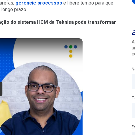
tarefas,
gerencie processos
e libere tempo para que
 longo prazo.
lação do sistema HCM da Teknisa pode transformar
A
u
c
N
T
E