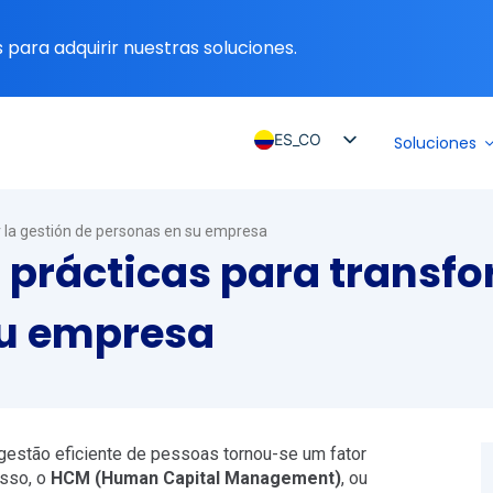
para adquirir nuestras soluciones.
ES_CO
Soluciones
PT_BR
EN
r la gestión de personas en su empresa
ES
 prácticas para transfo
ES_MX
su empresa
ES_PE
ES_CL
estão eficiente de pessoas tornou-se um fator
isso, o
HCM (Human Capital Management)
, ou