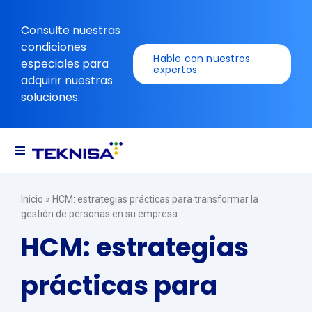
Ir
al
Consulte nuestras
contenido
condiciones
Hable con nuestros
especiales para
expertos
adquirir nuestras
soluciones.
Alternar
navegación
Soluciones
Inicio
»
HCM: estrategias prácticas para transformar la
gestión de personas en su empresa
Recursos
HCM: estrategias
prácticas para