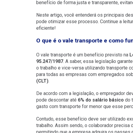
benefício de forma justa e transparente, evita
Neste artigo, você entenderá os principais de
pode otimizar esse processo. Continue a leit
eficiente!
O que é o vale transporte e como fu
O vale transporte é um benefício previsto na
L
95.247/1987
. A saber, essa legislação garan
o trabalho e vice-versa utilizando transporte c
para todas as empresas com empregados sob
(CLT)
.
De acordo com a legislação, o empregador deve
pode descontar até
6% do salário básico
do t
gasto com transporte for menor que esse perce
Contudo, esse benefício deve ser utilizado e
trabalho. Assim sendo, o colaborador precisa 
permitindo que a empresa adquira os passes 