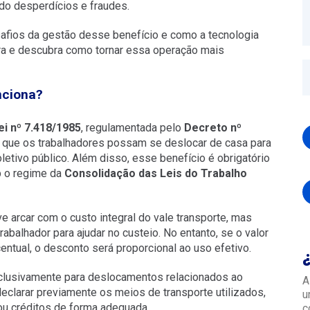
ndo desperdícios e fraudes.
safios da gestão desse benefício e como a tecnologia
ura e descubra como tornar essa operação mais
nciona?
ei nº 7.418/1985
, regulamentada pelo
Decreto nº
te que os trabalhadores possam se deslocar de casa para
oletivo público. Além disso, esse benefício é obrigatório
 o regime da
Consolidação das Leis do Trabalho
 arcar com o custo integral do vale transporte, mas
rabalhador para ajudar no custeio. No entanto, se o valor
ntual, o desconto será proporcional ao uso efetivo.
xclusivamente para deslocamentos relacionados ao
A
declarar previamente os meios de transporte utilizados,
u
ou créditos de forma adequada.
c