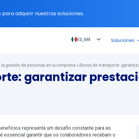
para adquirir nuestras soluciones.
ES_MX
Soluciones
PT_BR
EN
r la gestión de personas en su empresa
»
Bonos de transporte: garantiz
ES
rte: garantizar prestaci
ES_CO
ES_PE
ES_CL
enefícios representa um desafio constante para as
 é essencial garantir que os colaboradores recebam o