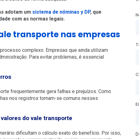
sas adotam um
sistema de nóminas y DP
, que
N
dade com as normas legais.
vale transporte nas empresas
T
processo complexo. Empresas que ainda utilizam
ministração. Para evitar problemas, é essencial
C
rros
porte frequentemente gera falhas e prejuízos. Como
falhas nos registros tornam-se comuns nesses
E
valores do vale transporte
nerário dificultam o cálculo exato do benefício. Por isso,
D