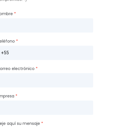
ombre
eléfono
orreo electrónico
mpresa
eje aquí su mensaje