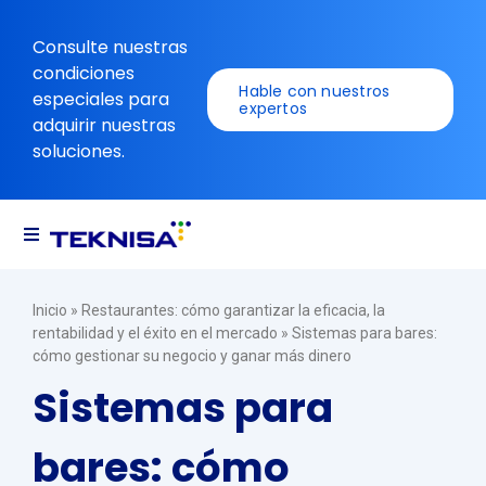
Ir
al
Consulte nuestras
contenido
condiciones
Hable con nuestros
especiales para
expertos
adquirir nuestras
soluciones.
Alternar
navegación
Soluciones
Inicio
»
Restaurantes: cómo garantizar la eficacia, la
rentabilidad y el éxito en el mercado
»
Sistemas para bares:
cómo gestionar su negocio y ganar más dinero
Recursos
Sistemas para
bares: cómo