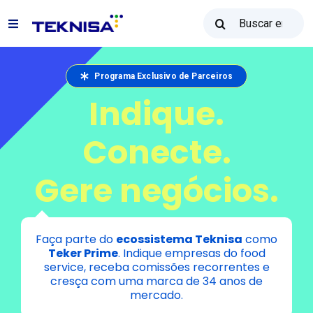
Ir
Buscar:
al
Alternar
contenido
navegación
Soluciones
Programa Exclusivo de Parceiros
Indique.
Reventa Teknisa
Conecte.
Recursos
Gere negócios.
Ventas: (31) 2122-2300
Faça parte do
ecossistema Teknisa
como
Teker Prime
. Indique empresas do food
service, receba comissões recorrentes e
Póngase en contacto con
cresça com uma marca de 34 anos de
mercado.