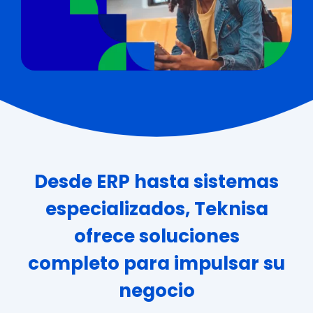
Desde ERP hasta sistemas
especializados, Teknisa
ofrece soluciones
completo para impulsar su
negocio