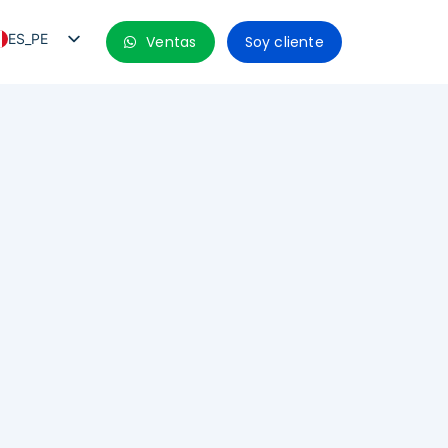
ES_PE
Ventas
Soy cliente
PT_BR
EN
ES
ES_MX
ES_CO
ES_CL