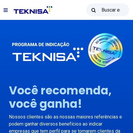
Ir
Buscar:
al
Alternar
contenido
navegación
Soluciones
Reventa Teknisa
Recursos
Você recomenda,
Ventas: (31) 2122-2300
você ganha!
Póngase en contacto con
Nossos clientes são as nossas maiores referências e
podem ganhar diversos benefícios ao indicar
empresas que tem perfil para se tornarem clientes da