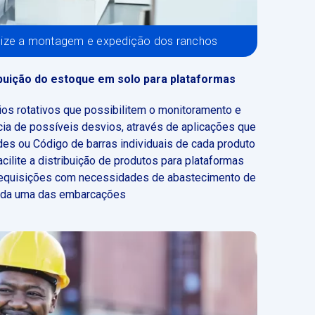
ize a montagem e expedição dos ranchos
ibuição do estoque em solo para plataformas
rios rotativos que possibilitem o monitoramento e
ia de possíveis desvios, através de aplicações que
des ou Código de barras individuais de cada produto
acilite a distribuição de produtos para plataformas
requisições com necessidades de abastecimento de
da uma das embarcações