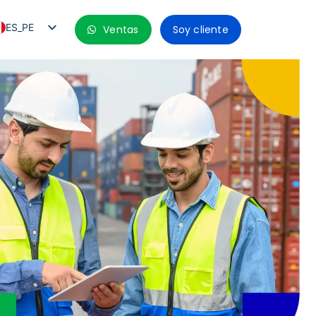
ES_PE
Ventas
Soy cliente
PT_BR
EN
ES
ES_MX
ES_CO
ES_CL