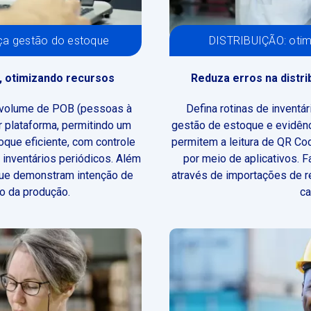
ça gestão do estoque
DISTRIBUIÇÃO: otim
e, otimizando recursos
Reduza erros na distr
o volume de POB (pessoas à
Defina rotinas de inventá
r plataforma, permitindo um
gestão de estoque e evidênc
que eficiente, com controle
permitem a leitura de QR Co
 inventários periódicos. Além
por meio de aplicativos. F
, que demonstram intenção de
através de importações de 
o da produção.
ca