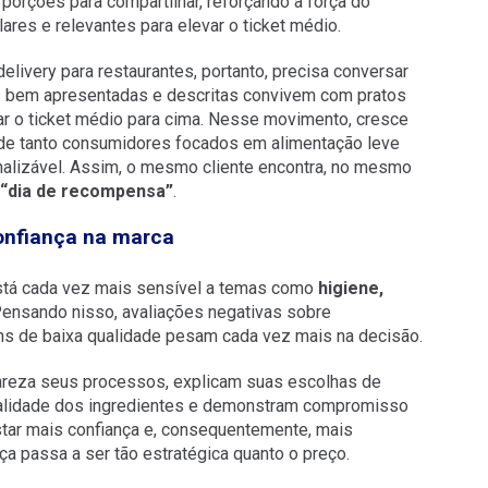
rções para compartilhar, reforçando a força do
ares e relevantes para elevar o ticket médio.
livery para restaurantes, portanto, precisa conversar
s
bem apresentadas e descritas convivem com pratos
ar o ticket médio para cima. Nesse movimento, cresce
nde tanto consumidores focados em alimentação leve
alizável. Assim, o mesmo cliente encontra, no mesmo
“dia de recompensa”
.
confiança na marca
está cada vez mais sensível a temas como
higiene,
ensando nisso, avaliações negativas sobre
ns de baixa qualidade pesam cada vez mais na decisão.
areza seus processos, explicam suas escolhas de
alidade dos ingredientes e demonstram compromisso
tar mais confiança e, consequentemente, mais
ça passa a ser tão estratégica quanto o preço.