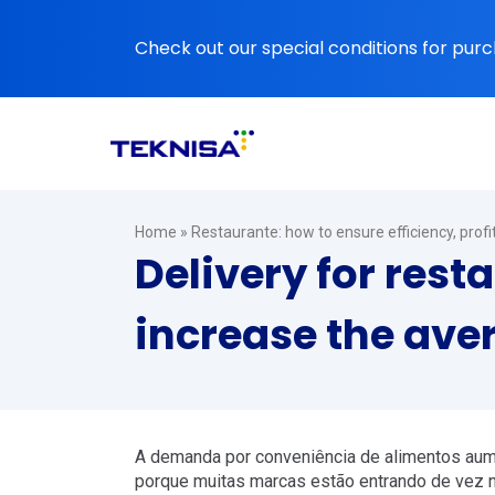
Ir
para
Check out our special conditions for purc
o
conteúdo
Home
»
Restaurante: how to ensure efficiency, prof
Delivery for res
increase the ave
A demanda por conveniência de alimentos au
porque muitas marcas estão entrando de vez 