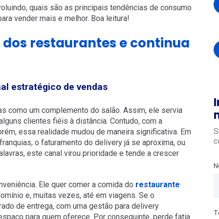
voluindo, quais são as principais tendências de consumo
para vender mais e melhor. Boa leitura!
 dos restaurantes e continua
al estratégico de vendas
I
enas como um complemento do salão. Assim, ele servia
lguns clientes fiéis à distância. Contudo, com a
S
ém, essa realidade mudou de maneira significativa. Em
c
anquias, o faturamento do delivery já se aproxima, ou
lavras, este canal virou prioridade e tende a crescer
N
nveniência. Ele quer comer a comida do
restaurante
ndomínio e, muitas vezes, até em viagens. Se o
rado de entrega, com uma gestão para delivery
T
spaço para quem oferece. Por conseguinte, perde fatia