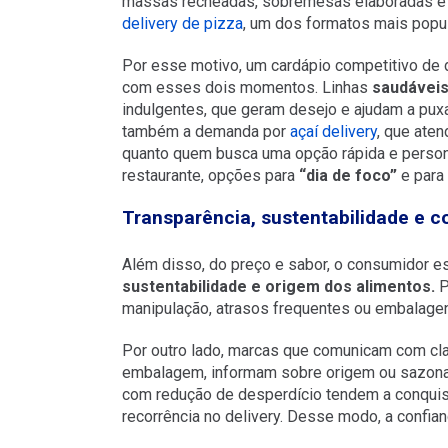
massas recheadas, sobremesas elaboradas e po
delivery de pizza
, um dos formatos mais popul
Por esse motivo, um cardápio competitivo de de
com esses dois momentos. Linhas
saudávei
indulgentes, que geram desejo e ajudam a pux
também a demanda por
açaí delivery
, que ate
quanto quem busca uma opção rápida e person
restaurante, opções para
“dia de foco”
e para
Transparência, sustentabilidade e 
Além disso, do preço e sabor, o consumidor 
sustentabilidade e origem dos alimentos.
P
manipulação, atrasos frequentes ou embalage
Por outro lado, marcas que comunicam com cl
embalagem, informam sobre origem ou sazon
com redução de desperdício tendem a conquis
recorrência no delivery. Desse modo, a confian