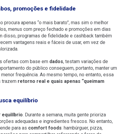
bos, promoções e fidelidade
o procura apenas “o mais barato”, mas sim o melhor
os, menus com preço fechado e promoções em dias
ém disso, programas de fidelidade e cashback também
recem vantagens reais e fáceis de usar, em vez de
lorizada.
as ofertas com base em
dados
, testam variações de
ortamento do público conseguem, portanto, manter um
 menor frequência. Ao mesmo tempo, no entanto, essa
es trazem
retorno real e quais apenas “queimam
usca equilíbrio
r
equilíbrio
. Durante a semana, muita gente prioriza
porções adequadas e ingredientes frescos. No entanto,
 pende para as
comfort foods
: hambúrguer, pizza,