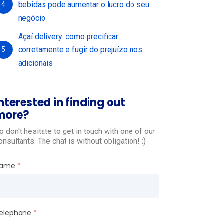
bebidas pode aumentar o lucro do seu
4
negócio
Açaí delivery: como precificar
corretamente e fugir do prejuízo nos
5
adicionais
nterested in finding out
more?
o don't hesitate to get in touch with one of our
onsultants. The chat is without obligation! :)
ame
elephone