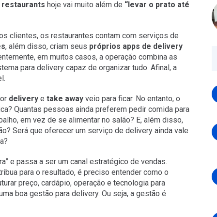
r restaurants
hoje vai muito além de
“levar o prato até
aos clientes, os restaurantes contam com serviços de
es
, além disso, criam seus
próprios apps de delivery
entemente, em muitos casos, a operação combina as
stema para delivery capaz de organizar tudo. Afinal, a
l.
por
delivery
e
take away
veio para ficar. No entanto, o
ática? Quantas pessoas ainda preferem pedir comida para
alho, em vez de se alimentar no salão? E, além disso,
ão? Será que oferecer um serviço de delivery ainda vale
ia?
ra” e passa a ser um canal estratégico de vendas.
tribua para o resultado, é preciso entender como o
uturar preço, cardápio, operação e tecnologia para
uma boa gestão para delivery. Ou seja, a gestão é