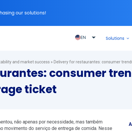
hasing our solutions!
EN
Solutions
PT_BR
ES
itability and market success
»
Delivery for restaurantes: consumer trend
ES_MX
taurantes: consumer tre
ES_CO
rage ticket
ES_PE
ES_CL
mentou, não apenas por necessidade, mas também
A
no movimento do serviço de entrega de comida. Nesse