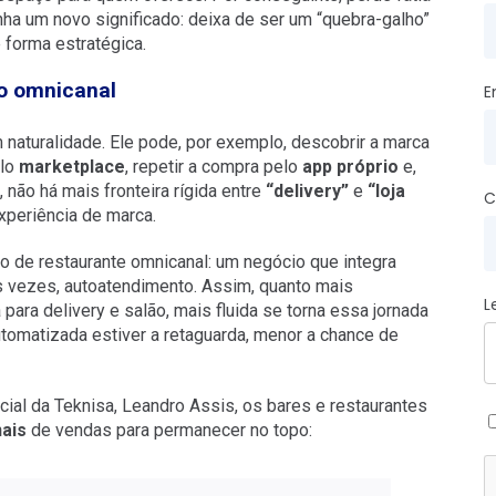
ha um novo significado: deixa de ser um “quebra-galho”
 forma estratégica.
lo omnicanal
E
naturalidade. Ele pode, por exemplo, descobrir a marca
elo
marketplace
, repetir a compra pelo
app próprio
e,
não há mais fronteira rígida entre
“delivery”
e
“loja
C
 experiência de marca.
o de restaurante omnicanal: um negócio que integra
tas vezes, autoatendimento. Assim, quanto mais
L
ara delivery e salão, mais fluida se torna essa jornada
tomatizada estiver a retaguarda, menor a chance de
ial da Teknisa, Leandro Assis, os bares e restaurantes
nais
de vendas para permanecer no topo: