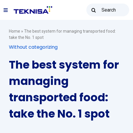
Ir
Buscar
para
Toggle
resultados
o
para:
Navigation
conteúdo
Solutions
Home
»
The best system for managing transported food:
take the No. 1 spot
Without categorizing
Teknisa Resale
The best system for
Resources
managing
transported food:
Sales: (31) 2122-2300
take the No. 1 spot
Contact