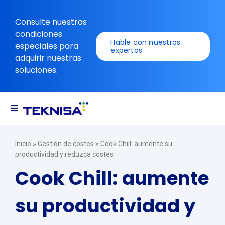
Ir
para
Consulte nuestras
o
condiciones
conteúdo
Hable con nuestros
especiales para
expertos
adquirir nuestras
soluciones.
Alternar
navegación
Soluciones
Inicio
»
Gestión de costes
»
Cook Chill: aumente su
productividad y reduzca costes
Recursos
Cook Chill: aumente
su productividad y