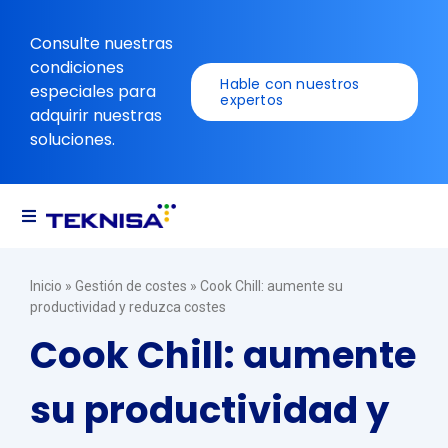
Ir
al
Consulte nuestras
contenido
condiciones
Hable con nuestros
especiales para
expertos
adquirir nuestras
soluciones.
Alternar
navegación
Soluciones
Inicio
»
Gestión de costes
»
Cook Chill: aumente su
productividad y reduzca costes
Recursos
Cook Chill: aumente
su productividad y