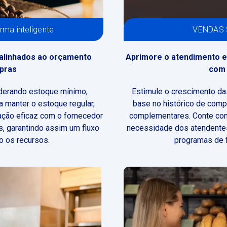
ma inteligente
VENDAS 
alinhados ao orçamento
Aprimore o atendimento e 
mpras
com 
iderando estoque mínimo,
Estimule o crescimento d
 manter o estoque regular,
base no histórico de compr
ação eficaz com o fornecedor
complementares.
Conte co
, garantindo assim um fluxo
necessidade dos atendentes
o os recursos.
programas de f