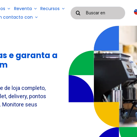
os
Reventa
Recursos
Buscar:
n contacto con
a
Blog
Casos de éxito
Sistemas de
as e garanta a
gestión de
Sistemas de
servicios y
om
gestión de
mano de
EAD
nóminas y
obra
control de
subcontratados
asistencia
 de loja completo,
t, delivery, pontos
. Monitore seus