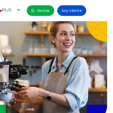
ES_CL
Ventas
Soy cliente
PT_BR
EN
ES
ES_MX
ES_CO
ES_PE