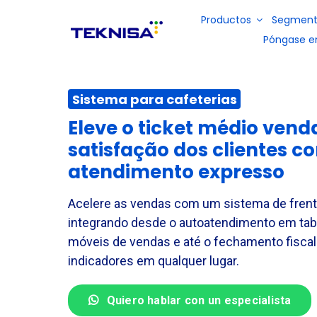
Ir
Productos
Segment
al
Póngase e
contenido
Restaurantes y comida rápid
Quiénes somos
Portal de socios
Sistema para cafeterias
Libros electrónicos
Soluciones
Comidas colectivas
Conviértase en
Solución de
Eleve o ticket médio vend
para la
Solución
distribuidor
gestión de
planificación
satisfação dos clientes c
para la
ventas y
de menús, la
Vídeos
gestión de
back office
atendimento expresso
gestión de
inventarios,
para bares y
Industrias
existencias y
financiera,
restaurantes
la gestión
fiscal y de
Acelere as vendas com um sistema de frente
fiscal y
producción
financiera
integrando desde o autoatendimento em table
en las
DP y nóminas
industrias
móveis de vendas e até o fechamento fiscal
indicadores em qualquer lugar.
Servicios externalizados
Quiero hablar con un especialista