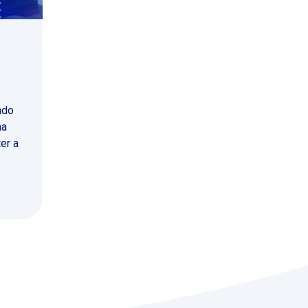
ndo
ma
er a