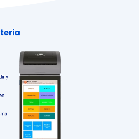
teria
ir y
 en
tema