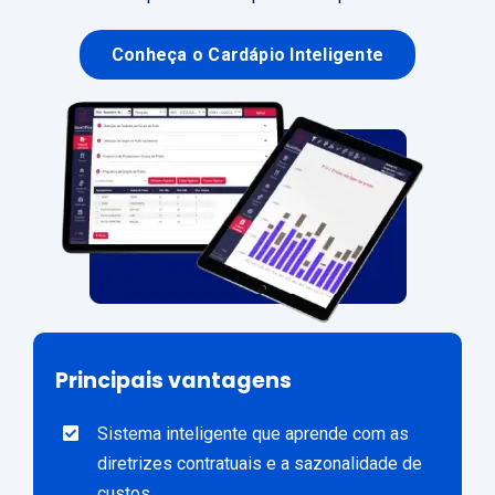
Conheça o Cardápio Inteligente
Principais vantagens
Sistema inteligente que aprende com as
diretrizes contratuais e a sazonalidade de
custos.