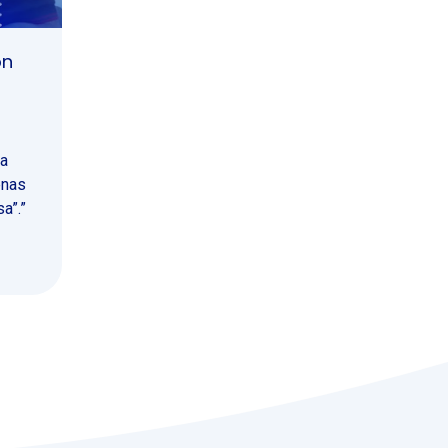
ón
ra
enas
a”.”