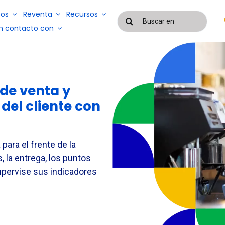
os
Reventa
Recursos
Buscar
resultados
n contacto con
para:
a
Blog
Casos de éxito
Sistemas de
de venta y
gestión de
Sistemas de
servicios y
 del cliente con
gestión de
mano de
EAD
nóminas y
obra
control de
subcontratados
asistencia
ara el frente de la
s, la entrega, los puntos
Supervise sus indicadores