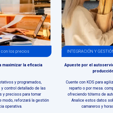
r con los precios
INTEGRACIÓN Y GESTIÓN: 
a maximizar la eficacia
Apueste por el autoservic
producción
rotativos y programados,
Cuente con KDS para agiliz
y control detallado de las
reparto o por mesa. com
os y precisos para tomar
ofreciendo tótems de auto
 modo, reforzará la gestión
Analice estos datos sob
ia operativa.
camareros y horas