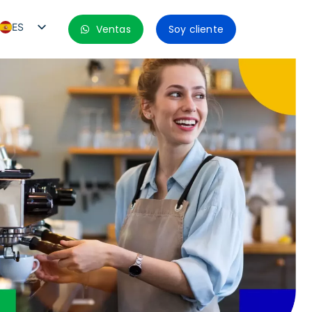
ES
Ventas
Soy cliente
PT_BR
EN
ES_MX
ES_CO
ES_PE
ES_CL