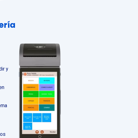
ería
ir y
 en
tema
nos