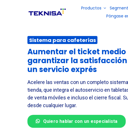
Ir
Productos
Segment
para
Póngase e
o
conteúdo
Restaurantes y comida rápid
Quiénes somos
Portal de socios
Sistema para cafeterías
Libros electrónicos
Soluciones
Comidas colectivas
Conviértase en
Solución de
Aumentar el ticket medio 
para la
Solución
distribuidor
gestión de
planificación
garantizar la satisfacción
para la
ventas y
de menús, la
Vídeos
gestión de
back office
un servicio exprés
gestión de
inventarios,
para bares y
Industrias
existencias y
financiera,
restaurantes
la gestión
fiscal y de
Acelere las ventas con un completo sistema p
fiscal y
producción
financiera
tienda, que integra el autoservicio en tableta
en las
DP y nóminas
industrias
de venta móviles e incluso el cierre fiscal. 
desde cualquier lugar.
Servicios externalizados
Quiero hablar con un especialista