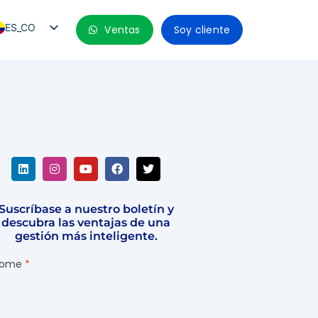
ES_CO
Ventas
Soy cliente
PT_BR
EN
ES
ES_MX
ES_PE
ES_CL
Suscríbase a nuestro boletín y
descubra las ventajas de una
gestión más inteligente.
ome