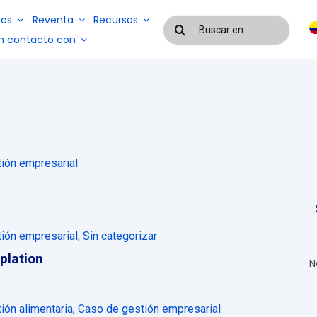
os
Reventa
Recursos
Buscar:
n contacto con
a
Blog
Casos de éxito
Sistemas de
gestión de
Sistemas de
servicios y
gestión de
mano de
EAD
nóminas y
ión empresarial
obra
control de
subcontratados
asistencia
ión empresarial
,
Sin categorizar
plation
N
ión alimentaria
,
Caso de gestión empresarial