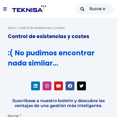
Ir
Buscar:
al
Alternar
contenido
navegación
Soluciones
Inicio
»
Control de existencias y costes
Control de existencias y costes
Reventa Teknisa
:( No pudimos encontrar
nada similar...
Recursos
Ventas: (31) 2122-2300
Suscríbase a nuestro boletín y descubra las
Póngase en contacto con
ventajas de una gestión más inteligente.
Nome