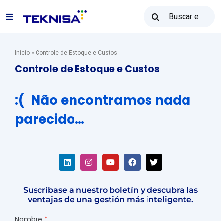
Ir
Buscar:
al
Alternar
contenido
navegación
Soluciones
Inicio
»
Controle de Estoque e Custos
Controle de Estoque e Custos
Reventa Teknisa
:( Não encontramos nada
parecido…
Recursos
Ventas: (31) 2122-2300
Suscríbase a nuestro boletín y descubra las
Póngase en contacto con
ventajas de una gestión más inteligente.
Nombre