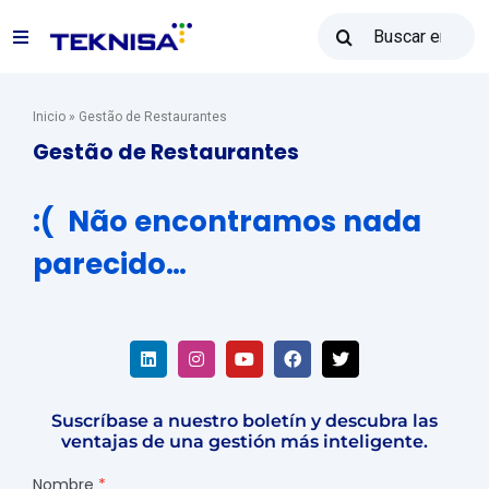
Ir
Buscar:
al
Alternar
contenido
navegación
Soluciones
Inicio
»
Gestão de Restaurantes
Gestão de Restaurantes
Reventa Teknisa
:( Não encontramos nada
parecido…
Recursos
Ventas: (31) 2122-2300
Suscríbase a nuestro boletín y descubra las
Póngase en contacto con
ventajas de una gestión más inteligente.
Nombre