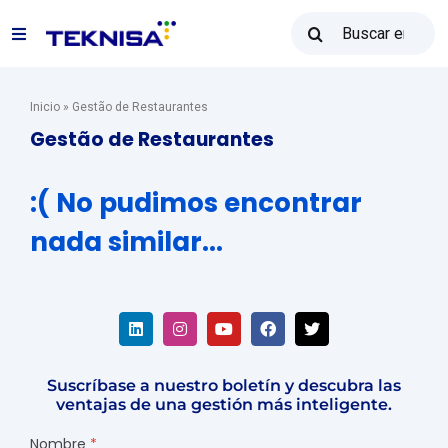
Ir
Buscar:
al
Alternar
contenido
navegación
Soluciones
Inicio
»
Gestão de Restaurantes
Gestão de Restaurantes
Reventa Teknisa
:( No pudimos encontrar
nada similar...
Recursos
Ventas: (31) 2122-2300
Suscríbase a nuestro boletín y descubra las
Póngase en contacto con
ventajas de una gestión más inteligente.
Nombre