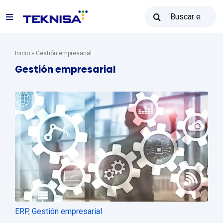
Ir
Buscar:
al
Alternar
contenido
navegación
Soluciones
Inicio
»
Gestión empresarial
Gestión empresarial
Reventa Teknisa
Recursos
Ventas: (31) 2122-2300
Póngase en contacto con
ERP
,
Gestión empresarial