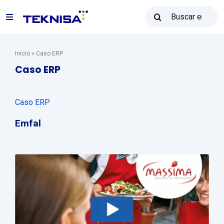
Ir
Buscar:
al
Alternar
contenido
navegación
Soluciones
Inicio
»
Caso ERP
Caso ERP
Reventa Teknisa
Caso ERP
Recursos
Emfal
Ventas: (31) 2122-2300
Póngase en contacto con