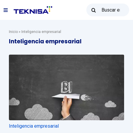
Ir
Buscar:
al
Alternar
contenido
navegación
Soluciones
Inicio
»
Inteligencia empresarial
Inteligencia empresarial
Reventa Teknisa
Recursos
Ventas: (31) 2122-2300
Póngase en contacto con
Inteligencia empresarial