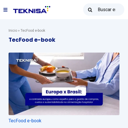
Ir
Buscar:
al
Alternar
contenido
navegación
Soluciones
Inicio
»
TecFood e-book
TecFood e-book
Reventa Teknisa
Recursos
Ventas: (31) 2122-2300
Póngase en contacto con
TecFood e-book