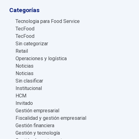
TecFood e-book
07 errores al planificar un menú
TecFood e-book
Los procesos bien definidos y la