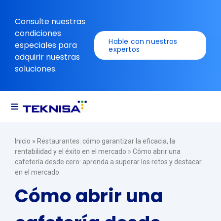
Ir
al
Consulte nuestras
contenido
condiciones
Hable con nuestros
especiales para
expertos
adquirir nuestras
soluciones.
Alternar
navegación
Soluciones
Inicio
»
Restaurantes: cómo garantizar la eficacia, la
rentabilidad y el éxito en el mercado
»
Cómo abrir una
cafetería desde cero: aprenda a superar los retos y destacar
Recursos
en el mercado
Cómo abrir una