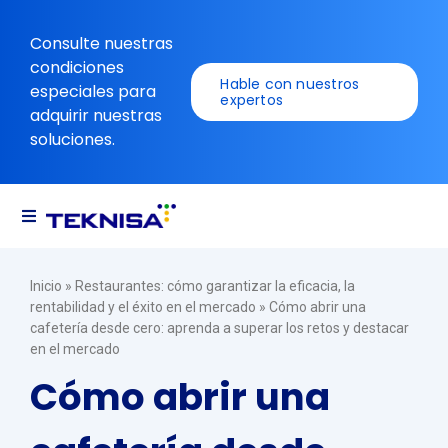
Ir
al
Consulte nuestras
contenido
condiciones
Hable con nuestros
especiales para
expertos
adquirir nuestras
soluciones.
Alternar
navegación
Soluciones
Inicio
»
Restaurantes: cómo garantizar la eficacia, la
rentabilidad y el éxito en el mercado
»
Cómo abrir una
cafetería desde cero: aprenda a superar los retos y destacar
Recursos
en el mercado
Cómo abrir una