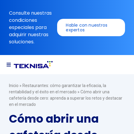
Ir
al
Consulte nuestras
contenido
condiciones
Hable con nuestros
especiales para
expertos
adquirir nuestras
soluciones.
Alternar
navegación
Soluciones
Inicio
»
Restaurantes: cómo garantizar la eficacia, la
rentabilidad y el éxito en el mercado
»
Cómo abrir una
cafetería desde cero: aprenda a superar los retos y destacar
Recursos
en el mercado
Cómo abrir una