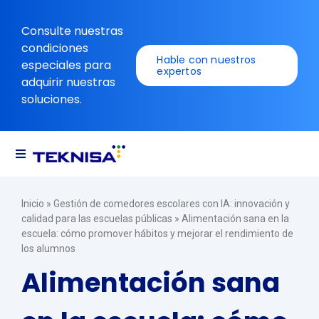
Ir
al
Consulte nuestras
contenido
condiciones
Hable con nuestros
especiales para
expertos
adquirir nuestras
soluciones.
Alternar
navegación
Soluciones
Inicio
»
Gestión de comedores escolares con IA: innovación y
calidad para las escuelas públicas
»
Alimentación sana en la
escuela: cómo promover hábitos y mejorar el rendimiento de
Recursos
los alumnos
Alimentación sana