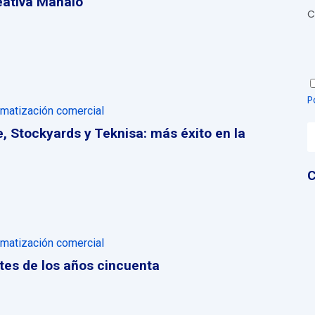
eativa Mahalo
C
P
matización comercial
, Stockyards y Teknisa: más éxito en la
C
matización comercial
tes de los años cincuenta