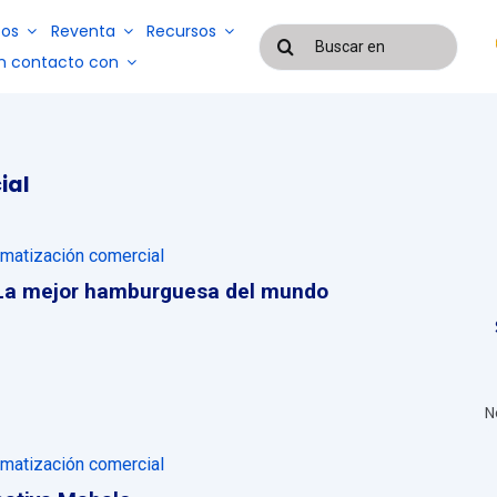
os
Reventa
Recursos
Buscar
resultados
n contacto con
para:
a
Blog
Casos de éxito
Sistemas de
ial
gestión de
Sistemas de
servicios y
gestión de
mano de
EAD
nóminas y
matización comercial
obra
control de
subcontratados
asistencia
La mejor hamburguesa del mundo
N
matización comercial