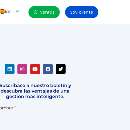
ES
Ventas
Soy cliente
PT_BR
EN
ES_MX
ES_CO
ES_PE
ES_CL
Suscríbase a nuestro boletín y
descubra las ventajas de una
gestión más inteligente.
ombre