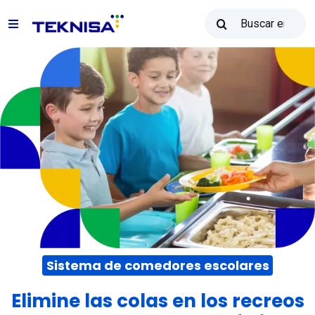
Ir
Buscar
para
Alternar
resultados
o
para:
navegación
conteúdo
Soluciones
Reventa Teknisa
Recursos
Ventas: (31) 2122-2300
Sistema de comedores escolares
Póngase en contacto con
Elimine las colas en los recreos