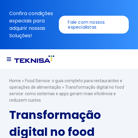
Ir
para
Confira condições
o
especiais para
Fale com nossos
conteúdo
especialistas
adquirir nossas
Soluções!
Navegação
alternada
Soluções
Home
»
Food Service: o guia completo para restaurantes e
operações de alimentação
»
Transformação digital no food
service: como sistemas e apps geram mais eficiência e
Recursos
reduzem custos
Transformação
digital no food