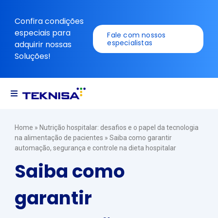
Ir
para
Confira condições
o
especiais para
Fale com nossos
conteúdo
especialistas
adquirir nossas
Soluções!
Navegação
alternada
Soluções
Home
»
Nutrição hospitalar: desafios e o papel da tecnologia
na alimentação de pacientes
»
Saiba como garantir
automação, segurança e controle na dieta hospitalar
Recursos
Saiba como
garantir