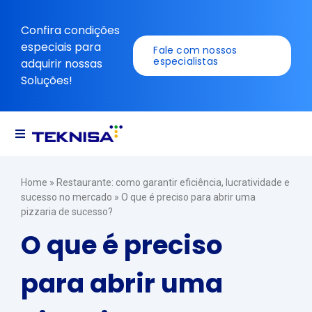
Ir
para
Confira condições
o
especiais para
Fale com nossos
conteúdo
especialistas
adquirir nossas
Soluções!
Navegação
alternada
Soluções
Home
»
Restaurante: como garantir eficiência, lucratividade e
sucesso no mercado
»
O que é preciso para abrir uma
pizzaria de sucesso?
Recursos
O que é preciso
para abrir uma