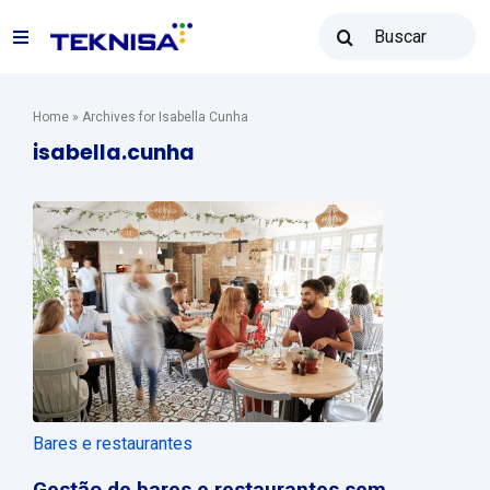
Ir
Buscar
para
Toggle
resultados
o
para:
Navigation
conteúdo
Soluções
Home
»
Archives for Isabella Cunha
isabella.cunha
Teknisa Revenda
Recursos
Vendas: (31) 2122-2300
Contato
Bares e restaurantes
Gestão de bares e restaurantes sem