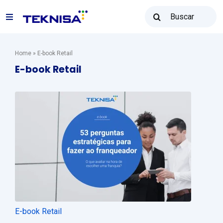
Ir
Buscar
para
Navegação
resultados
o
para:
alternada
conteúdo
Soluções
Home
»
E-book Retail
E-book Retail
Teknisa Revenda
Recursos
Vendas: (31) 2122-2300
Contato
E-book Retail